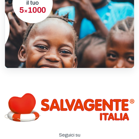
il tuo
5
1000
×
Seguici su