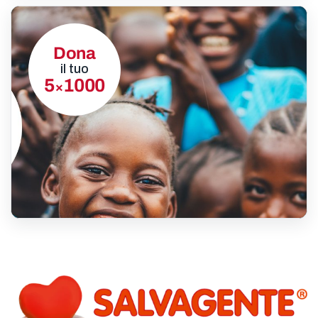
Dona
il tuo
5
1000
×