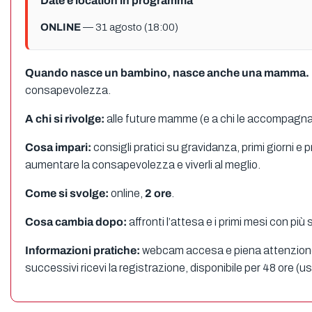
Date e location in programma
ONLINE
— 31 agosto (18:00)
Quando nasce un bambino, nasce anche una mamma.
consapevolezza.
A chi si rivolge:
alle future mamme (e a chi le accompagna
Cosa impari:
consigli pratici su gravidanza, primi giorni 
aumentare la consapevolezza e viverli al meglio.
Come si svolge:
online,
2 ore
.
Cosa cambia dopo:
affronti l’attesa e i primi mesi con pi
Informazioni pratiche:
webcam accesa e piena attenzione per
successivi ricevi la registrazione, disponibile per 48 ore (u