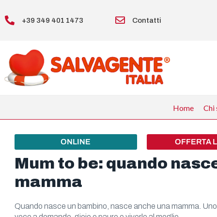
+39 349 401 1473
Contatti
Home
Chi
ONLINE
OFFERTA 
Mum to be: quando nasc
mamma
Quando nasce un bambino, nasce anche una mamma. Uno 
voce a domande, gioie e paure e viverle al meglio.