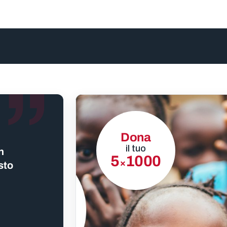
”
Dona
il tuo
n
5
1000
×
sto