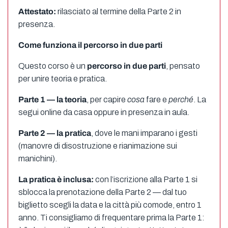
Attestato:
rilasciato al termine della Parte 2 in
presenza.
Come funziona il percorso in due parti
Questo corso è un
percorso in due parti
, pensato
per unire teoria e pratica.
Parte 1 — la teoria
, per capire
cosa
fare e
perché
. La
segui online da casa oppure in presenza in aula.
Parte 2 — la pratica
, dove le mani imparano i gesti
(manovre di disostruzione e rianimazione sui
manichini).
La pratica è inclusa:
con l’iscrizione alla Parte 1 si
sblocca la prenotazione della Parte 2 — dal tuo
biglietto scegli la data e la città più comode, entro 1
anno. Ti consigliamo di frequentare prima la Parte 1: