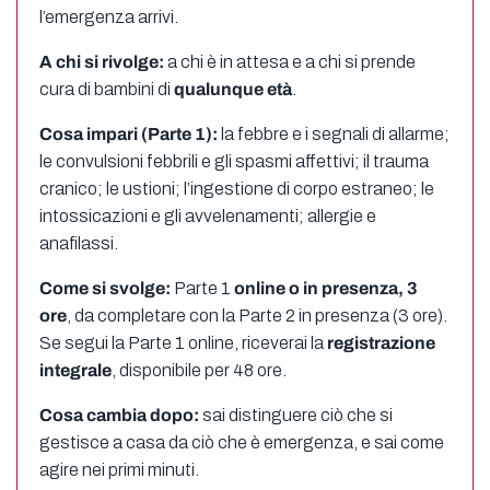
l’emergenza arrivi.
A chi si rivolge:
a chi è in attesa e a chi si prende
cura di bambini di
qualunque età
.
Cosa impari (Parte 1):
la febbre e i segnali di allarme;
le convulsioni febbrili e gli spasmi affettivi; il trauma
cranico; le ustioni; l’ingestione di corpo estraneo; le
intossicazioni e gli avvelenamenti; allergie e
anafilassi.
Come si svolge:
Parte 1
online o in presenza, 3
ore
, da completare con la Parte 2 in presenza (3 ore).
Se segui la Parte 1 online, riceverai la
registrazione
integrale
, disponibile per 48 ore.
Cosa cambia dopo:
sai distinguere ciò che si
gestisce a casa da ciò che è emergenza, e sai come
agire nei primi minuti.