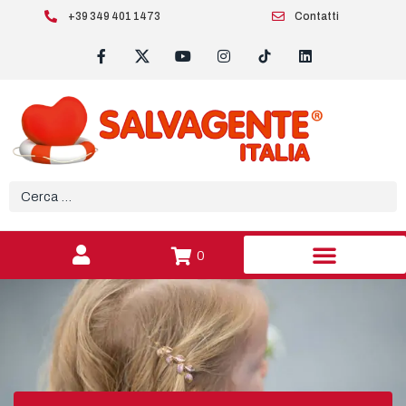
+39 349 401 1473
Contatti
0