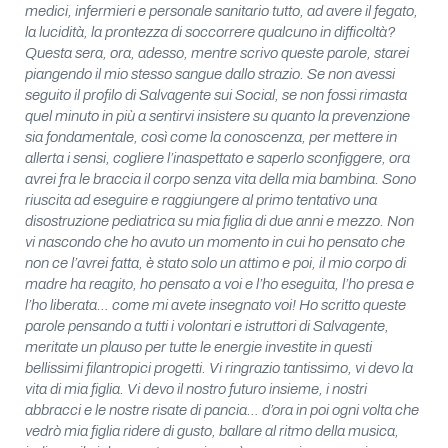
medici, infermieri e personale sanitario tutto, ad avere il fegato,
la lucidità, la prontezza di soccorrere qualcuno in difficoltà?
Questa sera, ora, adesso, mentre scrivo queste parole, starei
piangendo il mio stesso sangue dallo strazio. Se non avessi
seguito il profilo di Salvagente sui Social, se non fossi rimasta
quel minuto in più a sentirvi insistere su quanto la prevenzione
sia fondamentale, così come la conoscenza, per mettere in
allerta i sensi, cogliere l’inaspettato e saperlo sconfiggere, ora
avrei fra le braccia il corpo senza vita della mia bambina. Sono
riuscita ad eseguire e raggiungere al primo tentativo una
disostruzione pediatrica su mia figlia di due anni e mezzo. Non
vi nascondo che ho avuto un momento in cui ho pensato che
non ce l’avrei fatta, è stato solo un attimo e poi, il mio corpo di
madre ha reagito, ho pensato a voi e l’ho eseguita, l’ho presa e
l’ho liberata… come mi avete insegnato voi! Ho scritto queste
parole pensando a tutti i volontari e istruttori di Salvagente,
meritate un plauso per tutte le energie investite in questi
bellissimi filantropici progetti. Vi ringrazio tantissimo, vi devo la
vita di mia figlia. Vi devo il nostro futuro insieme, i nostri
abbracci e le nostre risate di pancia… d’ora in poi ogni volta che
vedrò mia figlia ridere di gusto, ballare al ritmo della musica,