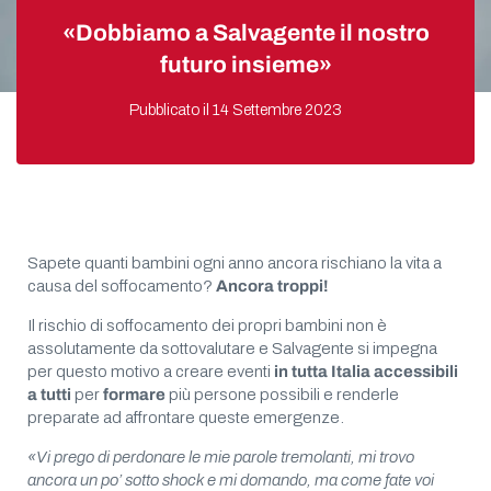
«Dobbiamo a Salvagente il nostro
futuro insieme»
Pubblicato il
14 Settembre 2023
Sapete quanti bambini ogni anno ancora rischiano la vita a
causa del soffocamento?
Ancora troppi!
Il rischio di soffocamento dei propri bambini non è
assolutamente da sottovalutare e Salvagente si impegna
per questo motivo a creare eventi
in tutta Italia accessibili
a tutti
per
formare
più persone possibili e renderle
preparate ad affrontare queste emergenze.
«Vi prego di perdonare le mie parole tremolanti, mi trovo
ancora un po’ sotto shock e mi domando, ma come fate voi