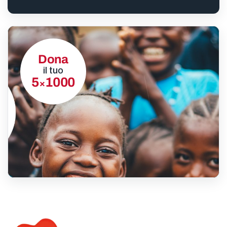
Dona
il tuo
5
1000
×