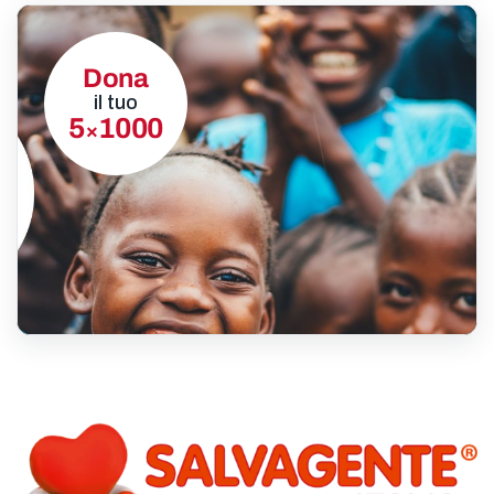
Dona
il tuo
5
1000
×