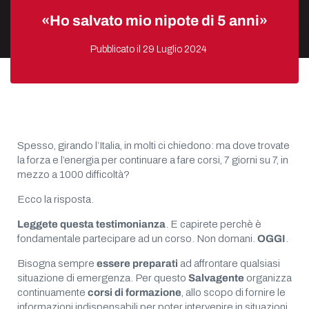
«Ho salvato mio nipote di 5 anni»
Pubblicato il
29 Luglio 2024
Spesso, girando l’Italia, in molti ci chiedono: ma dove trovate
la forza e l’energia per continuare a fare corsi, 7 giorni su 7, in
mezzo a 1000 difficoltà?
Ecco la risposta.
Leggete questa testimonianza
. E capirete perchè è
fondamentale partecipare ad un corso. Non domani.
OGGI
.
Bisogna sempre
essere preparati
ad affrontare qualsiasi
situazione di emergenza. Per questo
Salvagente
organizza
continuamente
corsi di formazione
, allo scopo di fornire le
informazioni indispensabili per poter intervenire in situazioni