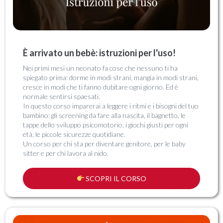
È arrivato un bebè: istruzioni per l'uso!
Nei primi mesi un neonato fa cose che nessuno ti ha
spiegato prima: dorme in modi strani, mangia in modi strani,
cresce in modi che ti fanno dubitare ogni giorno. Ed è
normale sentirsi spaesati.
In questo corso imparerai a leggere i ritmi e i bisogni del tuo
bambino: gli screening da fare alla nascita, il bagnetto, le
tappe dello sviluppo psicomotorio, i giochi giusti per ogni
età, le piccole sicurezze quotidiane.
Un corso per chi sta per diventare genitore, per le baby
sitter e per chi lavora al nido.
SCOPRI IL CORSO