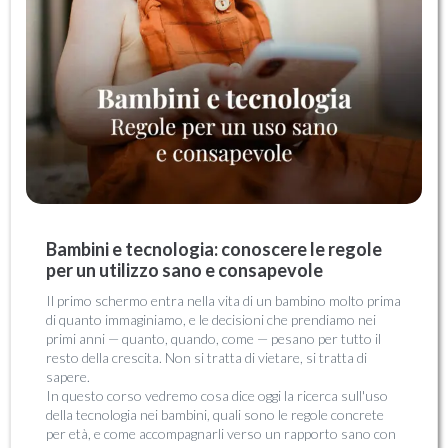
Bambini e tecnologia: conoscere le regole
per un utilizzo sano e consapevole
Il primo schermo entra nella vita di un bambino molto prima
di quanto immaginiamo, e le decisioni che prendiamo nei
primi anni — quanto, quando, come — pesano per tutto il
resto della crescita. Non si tratta di vietare, si tratta di
sapere.
In questo corso vedremo cosa dice oggi la ricerca sull'uso
della tecnologia nei bambini, quali sono le regole concrete
per età, e come accompagnarli verso un rapporto sano con