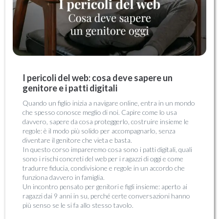
I pericoli del web: cosa deve sapere un
genitore e i patti digitali
Quando un figlio inizia a navigare online, entra in un mondo
che spesso conosce meglio di noi. Capire come lo usa
davvero, sapere da cosa proteggerlo, costruire insieme le
regole: è il modo più solido per accompagnarlo, senza
diventare il genitore che vieta e basta.
In questo corso impareremo cosa sono i patti digitali, quali
sono i rischi concreti del web per i ragazzi di oggi e come
tradurre fiducia, condivisione e regole in un accordo che
funziona davvero in famiglia.
Un incontro pensato per genitori e figli insieme: aperto ai
ragazzi dai 9 anni in su, perché certe conversazioni hanno
più senso se le si fa allo stesso tavolo.