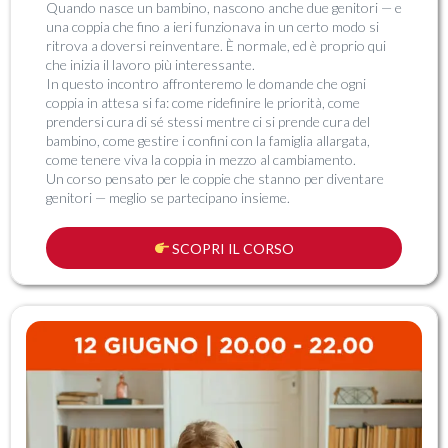
Quando nasce un bambino, nascono anche due genitori — e
una coppia che fino a ieri funzionava in un certo modo si
ritrova a doversi reinventare. È normale, ed è proprio qui
che inizia il lavoro più interessante.
In questo incontro affronteremo le domande che ogni
coppia in attesa si fa: come ridefinire le priorità, come
prendersi cura di sé stessi mentre ci si prende cura del
bambino, come gestire i confini con la famiglia allargata,
come tenere viva la coppia in mezzo al cambiamento.
Un corso pensato per le coppie che stanno per diventare
genitori — meglio se partecipano insieme.
SCOPRI IL CORSO