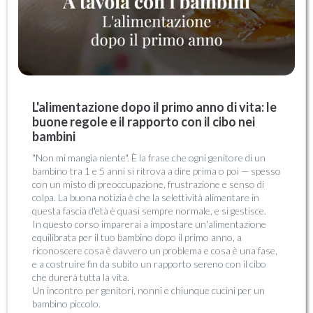
L'alimentazione dopo il primo anno di vita: le
buone regole e il rapporto con il cibo nei
bambini
"Non mi mangia niente". È la frase che ogni genitore di un
bambino tra 1 e 5 anni si ritrova a dire prima o poi — spesso
con un misto di preoccupazione, frustrazione e senso di
colpa. La buona notizia è che la selettività alimentare in
questa fascia d'età è quasi sempre normale, e si gestisce.
In questo corso imparerai a impostare un'alimentazione
equilibrata per il tuo bambino dopo il primo anno, a
riconoscere cosa è davvero un problema e cosa è una fase,
e a costruire fin da subito un rapporto sereno con il cibo
che durerà tutta la vita.
Un incontro per genitori, nonni e chiunque cucini per un
bambino piccolo.