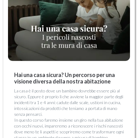
Hai una casa sicura? Un percorso per una
visione diversa della nostra abitazione
La casa è il posto dove un bambino dovrebbe essere più al
sicuro. Eppure è proprio lì che avviene la maggior parte degli
incidenti tra 1 e 4 anni: cadute dalle scale, ustioni in cucina,
intossicazioni da prodotti che teniamo a portata di mano
senza pensarci.
In questo corso faremo insieme un giro nella tua abitazione
con occhi nuovi, impareremo a riconoscere i rischi nascosti
dove meno te li aspetti e scopriremo come trasformare ogni
stanza in un ambiente davvero a misura di bambino.